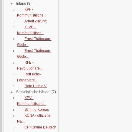
Inland
(8)
KPF -
Kommunistische...
Arbeit Zukunft
KJVD -
Kommunistisch...
Ernst-Thälmann-
Gede...
Ernst-Thälmann-
Gede...
RFB -
Revolutionäre...
RotFuchs-
Fördervere...
Rote Hilfe e.V.
Sozialistische Länder
(7)
KPV -
Kommunistische...
Stimme Koreas
KCNA - offizielle
Na...
CRI Online Deutsch