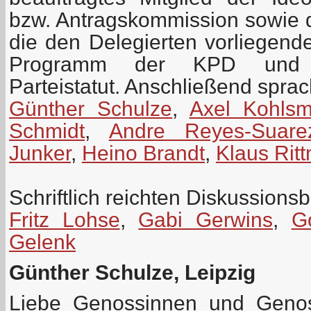
bzw. Antragskommission sowie 
die den Delegierten vorliegen
Programm der KPD und z
Parteistatut. Anschließend spra
Günther Schulze
,
Axel Kohls
Schmidt
,
Andre Reyes-Suare
Junker
,
Heino Brandt
,
Klaus Rit
Schriftlich reichten Diskussionsb
Fritz Lohse
,
Gabi Gerwins
,
G
Gelenk
Günther Schulze, Leipzig
Liebe Genossinnen und Genos