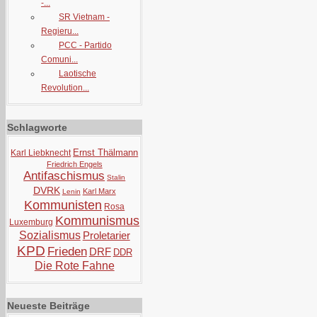
-...
SR Vietnam -
Regieru...
PCC - Partido
Comuni...
Laotische
Revolution...
Schlagworte
Ernst Thälmann
Karl Liebknecht
Friedrich Engels
Antifaschismus
Stalin
DVRK
Karl Marx
Lenin
Kommunisten
Rosa
Kommunismus
Luxemburg
Sozialismus
Proletarier
KPD
Frieden
DRF
DDR
Die Rote Fahne
Neueste Beiträge