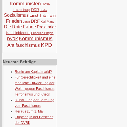
Kommunisten
Rosa
DDR
Luxemburg
Stalin
Sozialismus
Ernst Thälmann
Frieden
DRF
Karl Marx
Lenin
Die Rote Fahne
Proletarier
Karl Liebknecht
Friedrich Engels
Kommunismus
DVRK
KPD
Antifaschismus
Neueste Beiträge
Rente am Kapitalmarkt?
Für Gerechtigkeit und eine
friedliche Entwicklung der
Welt – gegen Faschismus,
Terrorismus und Krieg!
8. Mai - Tag der Befreiung
vom Faschismus
Heraus zum 1. Mai
Empfang in der Botschaft
der DVRK