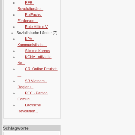
RFB -
Revolutionäre...
RotFuchs-
Fördervere...
Rote Hilfe e.V.
Sozialistische Länder
(7)
KPV -
Kommunistische...
Stimme Koreas
KCNA - offizielle
Na...
CRI Online Deutsch
-...
SR Vietnam -
Regieru...
PCC - Partido
Comuni...
Laotische
Revolution...
Schlagworte