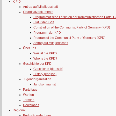
K P D
Antrag auf Mitgliedschaft
Grundsatzdokumente
Programmatische Leitlinien der Kommunistischen Partei 
Statut der KPD
Constitution of the Communist Party of Germany (KPD)
Programm der KPD
Program of the Communist Party of Germany (KPD)
Antrag auf Mitgliedschaft
Über uns
Wer ist die KPD?
Who is the KPD?
Geschichte der KPD
Geschichte (deutsch)
History (english)
Jugendorganisation
Jungkommunist
Parteitage
Wahlen
Termine
Downloads
Regional
Berlin-Brandenburg