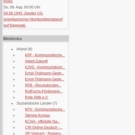
Krieg.
So, 09. Aug. 00:00
Uhr
09.08.1945: Zweiter US-
amerikanischer Atombombenabwurf
auf Nagasaki.
Weblinks
Inland
(8)
KPF - Kommunistische...
Arbeit Zukunft
KJVD - Kommunistisch...
Ernst-Thälmann-Gede...
Ernst-Thälmann-Gede...
RFB - Revolutionäre...
RotFuchs-Fördervere...
Rote Hilfe e.V.
Sozialistische Länder
(7)
KPV - Kommunistische...
Stimme Koreas
KCNA - offizielle Na...
CRI Online Deutsch -...
SR Vietnam - Regieru...