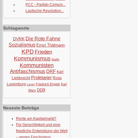
PCC - Partido Comuni...
Laotische Revolution...
Schlagworte
Die Rote Fahne
DVRK
Sozialismus
Ernst Thälmann
KPD
Frieden
Kommunismus
Stalin
Kommunisten
Antifaschismus
DRF
Karl
Proletarier
Liebknecht
Rosa
Luxemburg
Friedrich Engels
Karl
Lenin
DDR
Marx
Neueste Beiträge
Rente am Kapitalmarkt?
Für Gerechtigkeit und eine
friedliche Entwicklung der Welt
– gegen Faschismus,