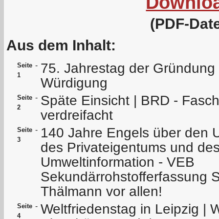
Downlo
(PDF-Date
Aus dem Inhalt:
75. Jahrestag der Gründung
-
Seite
1
Würdigung
Späte Einsicht | BRD - Fasch
-
Seite
2
verdreifacht
140 Jahre Engels über den U
-
Seite
3
des Privateigentums und des 
Umweltinformation - VEB
Sekundärrohstofferfassung
Thälmann vor allen!
Weltfriedenstag in Leipzig | 
-
Seite
4