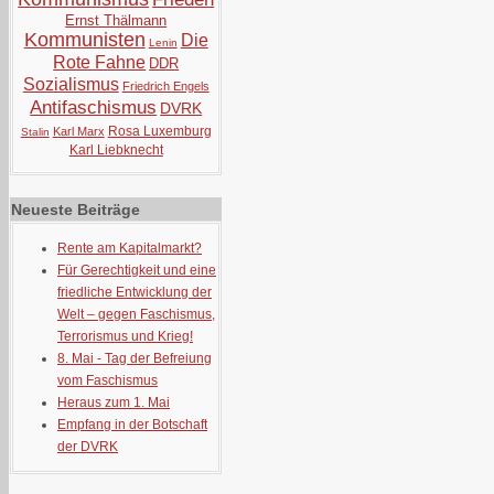
Ernst Thälmann
Kommunisten
Die
Lenin
Rote Fahne
DDR
Sozialismus
Friedrich Engels
Antifaschismus
DVRK
Rosa Luxemburg
Karl Marx
Stalin
Karl Liebknecht
Neueste Beiträge
Rente am Kapitalmarkt?
Für Gerechtigkeit und eine
friedliche Entwicklung der
Welt – gegen Faschismus,
Terrorismus und Krieg!
8. Mai - Tag der Befreiung
vom Faschismus
Heraus zum 1. Mai
Empfang in der Botschaft
der DVRK