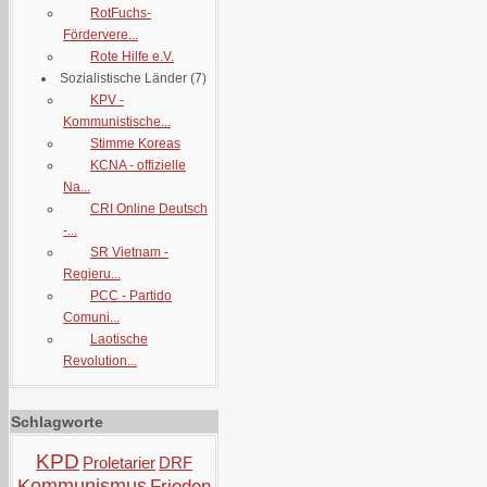
RotFuchs-
Fördervere...
Rote Hilfe e.V.
Sozialistische Länder
(7)
KPV -
Kommunistische...
Stimme Koreas
KCNA - offizielle
Na...
CRI Online Deutsch
-...
SR Vietnam -
Regieru...
PCC - Partido
Comuni...
Laotische
Revolution...
Schlagworte
KPD
Proletarier
DRF
Kommunismus
Frieden