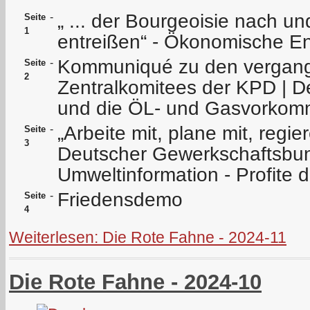
„ ... der Bourgeoisie nach un
-
Seite
1
entreißen“ - Ökonomische E
Kommuniqué zu den vergan
-
Seite
2
Zentralkomitees der KPD | D
und die ÖL- und Gasvorkomm
„Arbeite mit, plane mit, regier
-
Seite
3
Deutscher Gewerkschaftsbun
Umweltinformation - Profite 
Friedensdemo
-
Seite
4
Weiterlesen: Die Rote Fahne - 2024-11
Die Rote Fahne - 2024-10