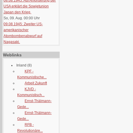
08.08.1945: Auf Anforderung der
USA erklärt die Sowjetunion
Japan den Krieg.
So, 09. Aug. 00:00
Uhr
09.08.1945: Zweiter US-
amerikanischer
Atombombenabwurf auf
Nagasaki.
Weblinks
Inland
(8)
KPF -
Kommunistische...
Arbeit Zukunft
KJVD -
Kommunistisch...
Ernst-Thälmann-
Gede...
Ernst-Thälmann-
Gede...
RFB -
Revolutionäre...