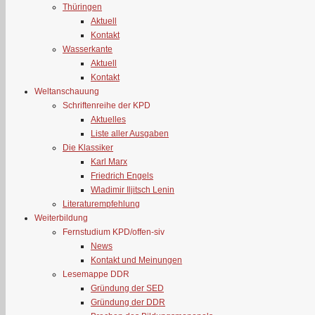
Thüringen
Aktuell
Kontakt
Wasserkante
Aktuell
Kontakt
Weltanschauung
Schriftenreihe der KPD
Aktuelles
Liste aller Ausgaben
Die Klassiker
Karl Marx
Friedrich Engels
Wladimir Iljitsch Lenin
Literaturempfehlung
Weiterbildung
Fernstudium KPD/offen-siv
News
Kontakt und Meinungen
Lesemappe DDR
Gründung der SED
Gründung der DDR