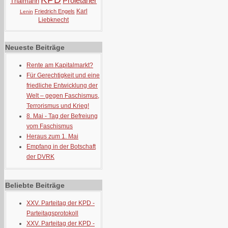
Proletarier
Thälmann
Karl
Friedrich Engels
Lenin
Liebknecht
Neueste Beiträge
Rente am Kapitalmarkt?
Für Gerechtigkeit und eine
friedliche Entwicklung der
Welt – gegen Faschismus,
Terrorismus und Krieg!
8. Mai - Tag der Befreiung
vom Faschismus
Heraus zum 1. Mai
Empfang in der Botschaft
der DVRK
Beliebte Beiträge
XXV. Parteitag der KPD -
Parteitagsprotokoll
XXV. Parteitag der KPD -