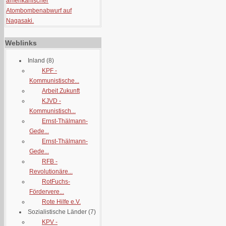
amerikanischer
Atombombenabwurf auf
Nagasaki.
Weblinks
Inland
(8)
KPF -
Kommunistische...
Arbeit Zukunft
KJVD -
Kommunistisch...
Ernst-Thälmann-
Gede...
Ernst-Thälmann-
Gede...
RFB -
Revolutionäre...
RotFuchs-
Fördervere...
Rote Hilfe e.V.
Sozialistische Länder
(7)
KPV -