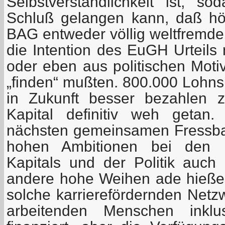
Selbstverständlichkeit ist, sod
Schluß gelangen kann, daß hö
BAG entweder völlig weltfremde
die Intention des EuGH Urteils
oder eben aus politischen Mot
„finden“ mußten. 800.000 Lohns
in Zukunft besser bezahlen 
Kapital definitiv weh geta
nächsten gemeinsamen Fressban
hohen Ambitionen bei den h
Kapitals und der Politik auc
andere hohe Weihen ade hieße
solche karrierefördernden Netz
arbeitenden Menschen inklus