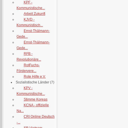
KPF -
Kommunistische...
Arbeit Zukunft
KJVD -
Kommunistisch...
Ernst-Thälmann-
Gede...
Ernst-Thälmann-
Gede...
RFB -
Revolutionäre...
RotFuchs-
Fördervere...
Rote Hilfe e.V.
Sozialistische Länder
(7)
KPV -
Kommunistische...
Stimme Koreas
KCNA - offizielle
Na...
CRI Online Deutsch
-...