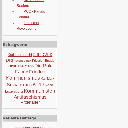
SR Vietnam -
Regieru...
PCC - Partido
Comuni...
Laotische
Revolution...
Schlagworte
DVRK
DDR
Karl Liebknecht
DRF
Friedrich Engels
Stalin
Lenin
Die Rote
Ernst Thälmann
Frieden
Fahne
Kommunismus
Karl Marx
KPD
Sozialismus
Rosa
Kommunisten
Luxemburg
Antifaschismus
Proletarier
Neueste Beiträge