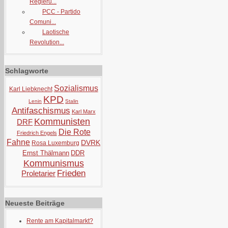
Regieru...
PCC - Partido
Comuni...
Laotische
Revolution...
Schlagworte
Sozialismus
Karl Liebknecht
KPD
Lenin
Stalin
Antifaschismus
Karl Marx
Kommunisten
DRF
Die Rote
Friedrich Engels
Fahne
DVRK
Rosa Luxemburg
Ernst Thälmann
DDR
Kommunismus
Frieden
Proletarier
Neueste Beiträge
Rente am Kapitalmarkt?