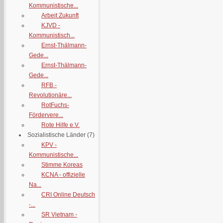
Kommunistische...
Arbeit Zukunft
KJVD -
Kommunistisch...
Ernst-Thälmann-
Gede...
Ernst-Thälmann-
Gede...
RFB -
Revolutionäre...
RotFuchs-
Fördervere...
Rote Hilfe e.V.
Sozialistische Länder
(7)
KPV -
Kommunistische...
Stimme Koreas
KCNA - offizielle
Na...
CRI Online Deutsch
-...
SR Vietnam -