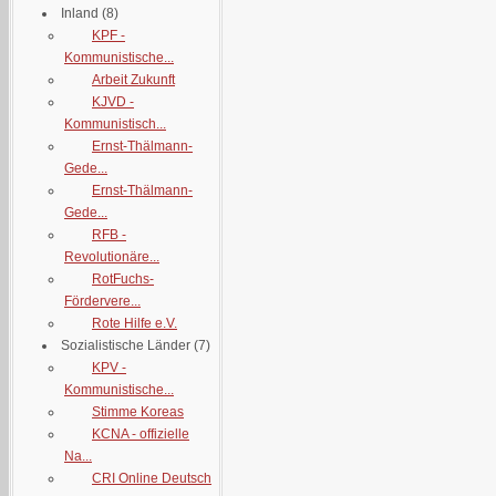
Inland
(8)
KPF -
Kommunistische...
Arbeit Zukunft
KJVD -
Kommunistisch...
Ernst-Thälmann-
Gede...
Ernst-Thälmann-
Gede...
RFB -
Revolutionäre...
RotFuchs-
Fördervere...
Rote Hilfe e.V.
Sozialistische Länder
(7)
KPV -
Kommunistische...
Stimme Koreas
KCNA - offizielle
Na...
CRI Online Deutsch