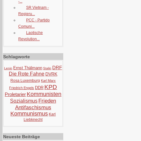
-...
SR Vietnam -
Regieru...
PCC - Partido
Comuni...
Laotische
Revolution...
Schlagworte
DRF
Ernst Thälmann
Lenin
Stalin
Die Rote Fahne
DVRK
Rosa Luxemburg
Karl Marx
KPD
DDR
Friedrich Engels
Kommunisten
Proletarier
Frieden
Sozialismus
Antifaschismus
Kommunismus
Karl
Liebknecht
Neueste Beiträge