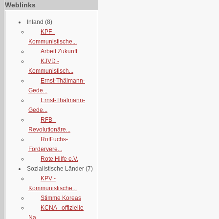
Weblinks
Inland
(8)
KPF -
Kommunistische...
Arbeit Zukunft
KJVD -
Kommunistisch...
Ernst-Thälmann-
Gede...
Ernst-Thälmann-
Gede...
RFB -
Revolutionäre...
RotFuchs-
Fördervere...
Rote Hilfe e.V.
Sozialistische Länder
(7)
KPV -
Kommunistische...
Stimme Koreas
KCNA - offizielle
Na...