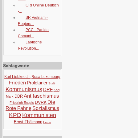
CRI Online Deutsch
-...
SR Vietnam -
Regieru...
PCC - Partido
Comuni...
Laotische
Revolution...
Schlagworte
Karl Liebknecht
Rosa Luxemburg
Frieden
Proletarier
Stalin
Kommunismus
DRF
Karl
Antifaschismus
DDR
Marx
Die
DVRK
Friedrich Engels
Rote Fahne
Sozialismus
KPD
Kommunisten
Ernst Thälmann
Lenin