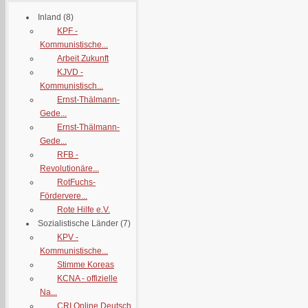
Inland
(8)
KPF -
Kommunistische...
Arbeit Zukunft
KJVD -
Kommunistisch...
Ernst-Thälmann-
Gede...
Ernst-Thälmann-
Gede...
RFB -
Revolutionäre...
RotFuchs-
Fördervere...
Rote Hilfe e.V.
Sozialistische Länder
(7)
KPV -
Kommunistische...
Stimme Koreas
KCNA - offizielle
Na...
CRI Online Deutsch