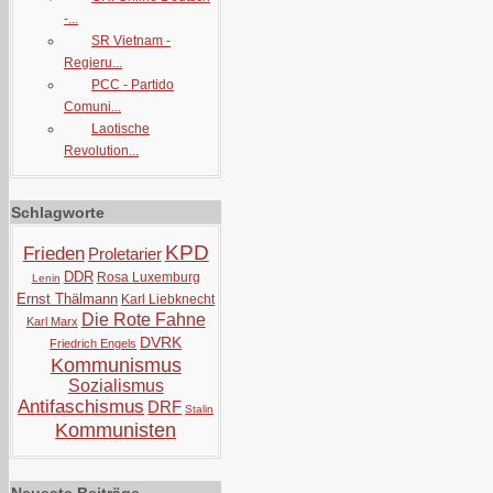
-...
SR Vietnam -
Regieru...
PCC - Partido
Comuni...
Laotische
Revolution...
Schlagworte
KPD
Frieden
Proletarier
DDR
Rosa Luxemburg
Lenin
Ernst Thälmann
Karl Liebknecht
Die Rote Fahne
Karl Marx
DVRK
Friedrich Engels
Kommunismus
Sozialismus
Antifaschismus
DRF
Stalin
Kommunisten