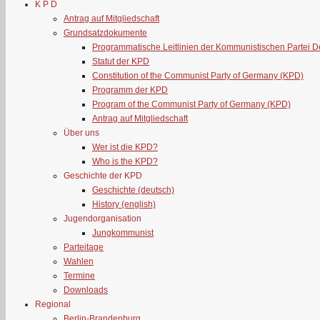
K P D
Antrag auf Mitgliedschaft
Grundsatzdokumente
Programmatische Leitlinien der Kommunistischen Partei 
Statut der KPD
Constitution of the Communist Party of Germany (KPD)
Programm der KPD
Program of the Communist Party of Germany (KPD)
Antrag auf Mitgliedschaft
Über uns
Wer ist die KPD?
Who is the KPD?
Geschichte der KPD
Geschichte (deutsch)
History (english)
Jugendorganisation
Jungkommunist
Parteitage
Wahlen
Termine
Downloads
Regional
Berlin-Brandenburg