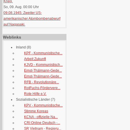
Krieg.
So, 09. Aug. 00:00
Uhr
09.08.1945: Zweiter US-
amerikanischer Atombombenabwurf
auf Nagasaki.
Weblinks
Inland
(8)
KPF - Kommunistische...
Arbeit Zukunft
KJVD - Kommunistisch...
Ernst-Thälmann-Gede...
Ernst-Thälmann-Gede...
RFB - Revolutionäre...
RotFuchs-Fördervere...
Rote Hilfe e.V.
Sozialistische Länder
(7)
KPV - Kommunistische...
Stimme Koreas
KCNA - offizielle Na...
CRI Online Deutsch -...
SR Vietnam - Regieru...