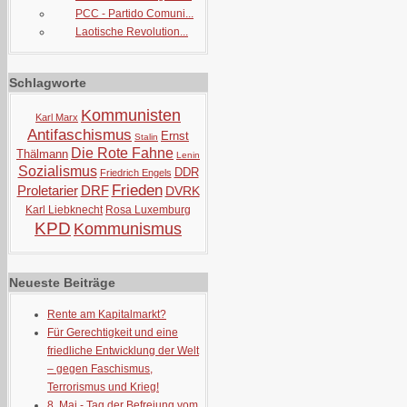
PCC - Partido Comuni...
Laotische Revolution...
Schlagworte
Kommunisten
Karl Marx
Antifaschismus
Ernst
Stalin
Die Rote Fahne
Thälmann
Lenin
Sozialismus
DDR
Friedrich Engels
Frieden
Proletarier
DRF
DVRK
Karl Liebknecht
Rosa Luxemburg
KPD
Kommunismus
Neueste Beiträge
Rente am Kapitalmarkt?
Für Gerechtigkeit und eine
friedliche Entwicklung der Welt
– gegen Faschismus,
Terrorismus und Krieg!
8. Mai - Tag der Befreiung vom