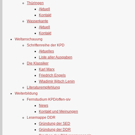
Thüringen
Aktuell
Kontakt
Wasserkante
Aktuell
Kontakt
Weltanschauung
Schriftenreihe der KPD
Aktuelles
Liste aller Ausgaben
Die Klassiker
Karl Marx
Friedrich Engels
Wladimir Iljitsch Lenin
Literaturempfehlung
Weiterbildung
Fernstudium KPD/offen-siv
News
Kontakt und Meinungen
Lesemappe DDR
Gründung der SED
Gründung der DDR