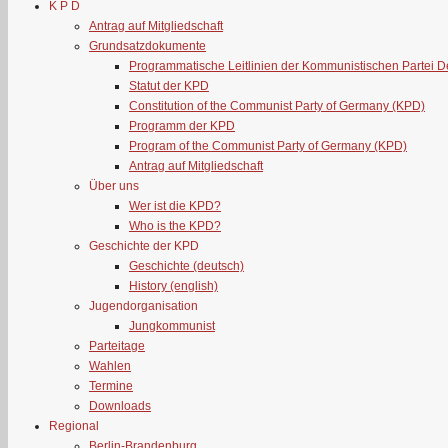
K P D
Antrag auf Mitgliedschaft
Grundsatzdokumente
Programmatische Leitlinien der Kommunistischen Partei 
Statut der KPD
Constitution of the Communist Party of Germany (KPD)
Programm der KPD
Program of the Communist Party of Germany (KPD)
Antrag auf Mitgliedschaft
Über uns
Wer ist die KPD?
Who is the KPD?
Geschichte der KPD
Geschichte (deutsch)
History (english)
Jugendorganisation
Jungkommunist
Parteitage
Wahlen
Termine
Downloads
Regional
Berlin-Brandenburg