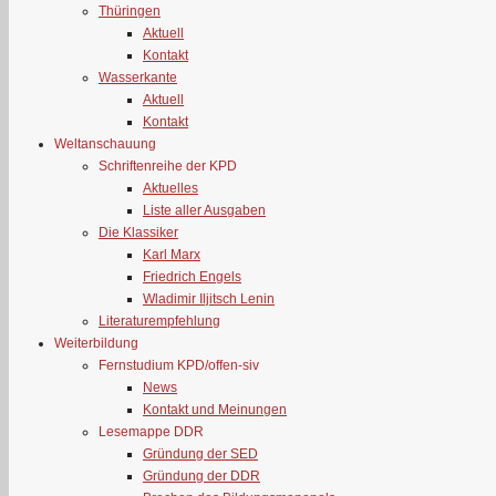
Thüringen
Aktuell
Kontakt
Wasserkante
Aktuell
Kontakt
Weltanschauung
Schriftenreihe der KPD
Aktuelles
Liste aller Ausgaben
Die Klassiker
Karl Marx
Friedrich Engels
Wladimir Iljitsch Lenin
Literaturempfehlung
Weiterbildung
Fernstudium KPD/offen-siv
News
Kontakt und Meinungen
Lesemappe DDR
Gründung der SED
Gründung der DDR