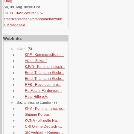
Krieg.
So, 09. Aug. 00:00
Uhr
09.08.1945: Zweiter US-
amerikanischer Atombombenabwurf
auf Nagasaki.
Weblinks
Inland
(8)
KPF - Kommunistische...
Arbeit Zukunft
KJVD - Kommunistisch...
Ernst-Thälmann-Gede...
Ernst-Thälmann-Gede...
RFB - Revolutionäre...
RotFuchs-Fördervere...
Rote Hilfe e.V.
Sozialistische Länder
(7)
KPV - Kommunistische...
Stimme Koreas
KCNA - offizielle Na...
CRI Online Deutsch -...
SR Vietnam - Regieru...