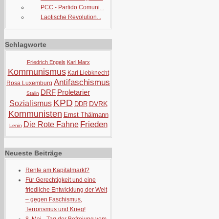
PCC - Partido Comuni...
Laotische Revolution...
Schlagworte
Friedrich Engels
Karl Marx
Kommunismus
Karl Liebknecht
Antifaschismus
Rosa Luxemburg
DRF
Proletarier
Stalin
KPD
Sozialismus
DVRK
DDR
Kommunisten
Ernst Thälmann
Frieden
Die Rote Fahne
Lenin
Neueste Beiträge
Rente am Kapitalmarkt?
Für Gerechtigkeit und eine
friedliche Entwicklung der Welt
– gegen Faschismus,
Terrorismus und Krieg!