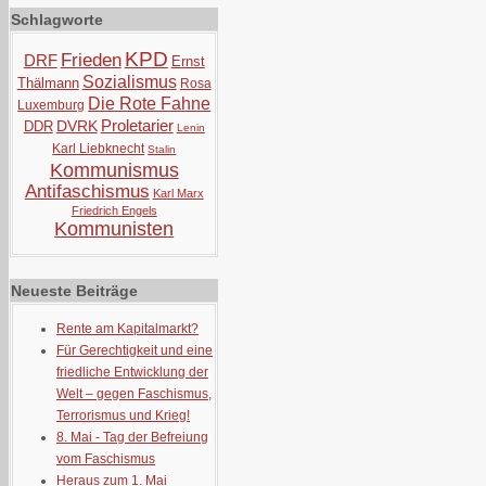
Schlagworte
KPD
Frieden
DRF
Ernst
Sozialismus
Thälmann
Rosa
Die Rote Fahne
Luxemburg
Proletarier
DVRK
DDR
Lenin
Karl Liebknecht
Stalin
Kommunismus
Antifaschismus
Karl Marx
Friedrich Engels
Kommunisten
Neueste Beiträge
Rente am Kapitalmarkt?
Für Gerechtigkeit und eine
friedliche Entwicklung der
Welt – gegen Faschismus,
Terrorismus und Krieg!
8. Mai - Tag der Befreiung
vom Faschismus
Heraus zum 1. Mai