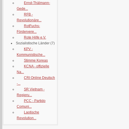
Ernst-Thälmann-
Gede...
RFB -
Revolutionäre...
RotFuchs-
Fördervere...
Rote Hilfe e.V.
Sozialistische Länder
(7)
KPV -
Kommunistische...
Stimme Koreas
KCNA - offizielle
Na...
CRI Online Deutsch
-...
SR Vietnam -
Regieru...
PCC - Partido
Comuni...
Laotische
Revolution...