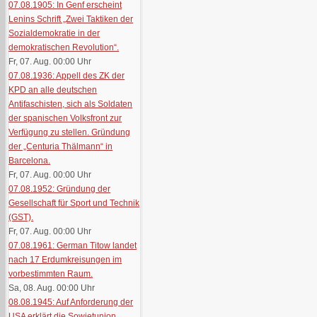
07.08.1905: In Genf erscheint
Lenins Schrift „Zwei Taktiken der
Sozialdemokratie in der
demokratischen Revolution“.
Fr, 07. Aug. 00:00
Uhr
07.08.1936: Appell des ZK der
KPD an alle deutschen
Antifaschisten, sich als Soldaten
der spanischen Volksfront zur
Verfügung zu stellen. Gründung
der „Centuria Thälmann“ in
Barcelona.
Fr, 07. Aug. 00:00
Uhr
07.08.1952: Gründung der
Gesellschaft für Sport und Technik
(GST).
Fr, 07. Aug. 00:00
Uhr
07.08.1961: German Titow landet
nach 17 Erdumkreisungen im
vorbestimmten Raum.
Sa, 08. Aug. 00:00
Uhr
08.08.1945: Auf Anforderung der
USA erklärt die Sowjetunion