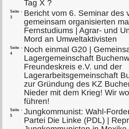
Tag X ?
Bericht vom 6. Seminar des 
-
Seite
3
gemeinsam organisierten marx
Fernstudiums | Agrar- und Um
Mord an Umweltaktivisten
Noch einmal G20 | Gemeinsa
-
Seite
4
Lagergemeinschaft Buchenw
Freundeskreis e.V. und der
Lagerarbeitsgemeinschaft B
zur Gründung des KZ Buchen
Nieder mit dem Krieg! Wir wo
führen!
Jungkommunist: Wahl-Forder
-
Seite
5
Partei Die Linke (PDL) | Re
Jungkommunisten in Mexiko