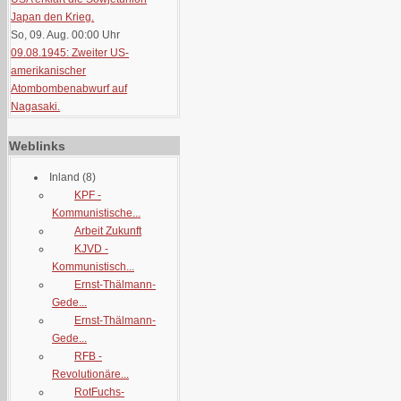
Japan den Krieg.
So, 09. Aug. 00:00
Uhr
09.08.1945: Zweiter US-
amerikanischer
Atombombenabwurf auf
Nagasaki.
Weblinks
Inland
(8)
KPF -
Kommunistische...
Arbeit Zukunft
KJVD -
Kommunistisch...
Ernst-Thälmann-
Gede...
Ernst-Thälmann-
Gede...
RFB -
Revolutionäre...
RotFuchs-