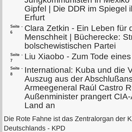
Gipfel | Die DDR im Spiegel i
Erfurt
Clara Zetkin - Ein Leben für
-
Seite
6
Menschheit | Bücherecke: Str
bolschewistischen Partei
Liu Xiaobo - Zum Tode eine
-
Seite
7
International: Kuba und die V
-
Seite
8
Auszug aus der Abschlußan
Armeegeneral Raúl Castro R
Außenminister prangert CIA-
Land an
Die Rote Fahne ist das Zentralorgan der 
Deutschlands - KPD