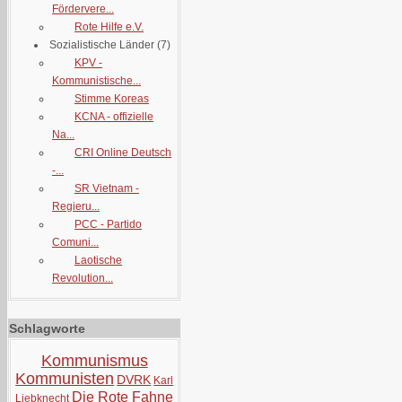
Fördervere...
Rote Hilfe e.V.
Sozialistische Länder
(7)
KPV -
Kommunistische...
Stimme Koreas
KCNA - offizielle
Na...
CRI Online Deutsch
-...
SR Vietnam -
Regieru...
PCC - Partido
Comuni...
Laotische
Revolution...
Schlagworte
Kommunismus
Kommunisten
DVRK
Karl
Die Rote Fahne
Liebknecht