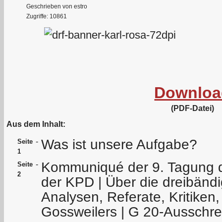
Geschrieben von estro
Zugriffe: 10861
Downloa
(PDF-Datei)
Aus dem Inhalt:
Was ist unsere Aufgabe?
-
Seite
1
Kommuniqué der 9. Tagung d
-
Seite
2
der KPD | Über die dreibän
Analysen, Referate, Kritiken
Gossweilers | G 20-Ausschre