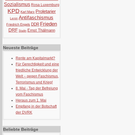
Sozialismus
Rosa Luxemburg
KPD
Proletarier
Karl Marx
Antifaschismus
Lenin
Frieden
DDR
Friedrich Engels
DRF
Ernst Thälmann
Stalin
Neueste Beiträge
Rente am Kapitalmarkt?
Für Gerechtigkeit und eine
friedliche Entwicklung der
Welt – gegen Faschismus,
Terrorismus und Krieg!
8. Mai - Tag der Befreiung
vom Faschismus
Heraus zum 1. Mai
Empfang in der Botschaft
der DVRK
Beliebte Beiträge