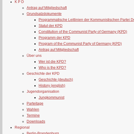
K P D
Antrag auf Mitgliedschaft
Grundsatzdokumente
Programmatische Leitlinien der Kommunistischen Partei 
Statut der KPD
Constitution of the Communist Party of Germany (KPD)
Programm der KPD
Program of the Communist Party of Germany (KPD)
Antrag auf Mitgliedschaft
Über uns
Wer ist die KPD?
Who is the KPD?
Geschichte der KPD
Geschichte (deutsch)
History (english)
Jugendorganisation
Jungkommunist
Parteitage
Wahlen
Termine
Downloads
Regional
Berlin-Brandenburg