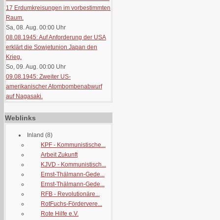
17 Erdumkreisungen im vorbestimmten
Raum.
Sa, 08. Aug. 00:00
Uhr
08.08.1945: Auf Anforderung der USA
erklärt die Sowjetunion Japan den
Krieg.
So, 09. Aug. 00:00
Uhr
09.08.1945: Zweiter US-
amerikanischer Atombombenabwurf
auf Nagasaki.
Weblinks
Inland
(8)
KPF - Kommunistische...
Arbeit Zukunft
KJVD - Kommunistisch...
Ernst-Thälmann-Gede...
Ernst-Thälmann-Gede...
RFB - Revolutionäre...
RotFuchs-Fördervere...
Rote Hilfe e.V.