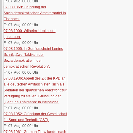
Fr, 07. Aug. 00:00
Uhr
07.08.1869: Gründung der
Sozialdemokratischen Arbeiterpartei in
Eisenach.
Fr, 07. Aug. 00:00
Uhr
07.08.1900: Wilhelm Liebknecht
gestorben.
Fr, 07. Aug. 00:00
Uhr
07.08.1905: In Genf erscheint Lenins
Schrift „Zwei Taktiken der
Sozialdemokratie in der
demokratischen Revolution“.
Fr, 07. Aug. 00:00
Uhr
07.08.1936: Appell des ZK der KPD an
alle deutschen Antifaschisten, sich als
Soldaten der spanischen Volksfront zur
Verfügung zu stellen. Gründung der
„Centuria Thälmann“ in Barcelona.
Fr, 07. Aug. 00:00
Uhr
07.08.1952: Gründung der Gesellschaft
für Sport und Technik (GST).
Fr, 07. Aug. 00:00
Uhr
07.08.1961: German Titow landet nach