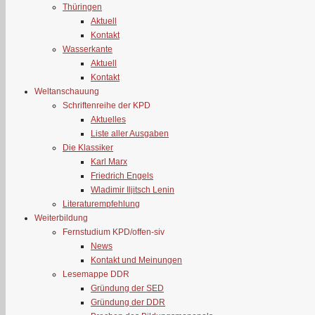
Thüringen
Aktuell
Kontakt
Wasserkante
Aktuell
Kontakt
Weltanschauung
Schriftenreihe der KPD
Aktuelles
Liste aller Ausgaben
Die Klassiker
Karl Marx
Friedrich Engels
Wladimir Iljitsch Lenin
Literaturempfehlung
Weiterbildung
Fernstudium KPD/offen-siv
News
Kontakt und Meinungen
Lesemappe DDR
Gründung der SED
Gründung der DDR