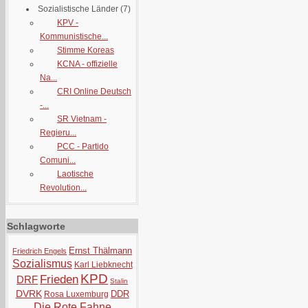
Sozialistische Länder
(7)
KPV -
Kommunistische...
Stimme Koreas
KCNA - offizielle
Na...
CRI Online Deutsch
-...
SR Vietnam -
Regieru...
PCC - Partido
Comuni...
Laotische
Revolution...
Schlagworte
Ernst Thälmann
Friedrich Engels
Sozialismus
Karl Liebknecht
KPD
Frieden
DRF
Stalin
DVRK
DDR
Rosa Luxemburg
Die Rote Fahne