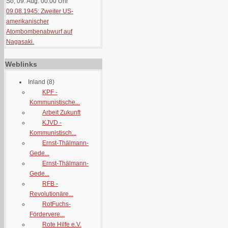
So, 09. Aug. 00:00
Uhr
09.08.1945: Zweiter US-
amerikanischer
Atombombenabwurf auf
Nagasaki.
Weblinks
Inland
(8)
KPF -
Kommunistische...
Arbeit Zukunft
KJVD -
Kommunistisch...
Ernst-Thälmann-
Gede...
Ernst-Thälmann-
Gede...
RFB -
Revolutionäre...
RotFuchs-
Fördervere...
Rote Hilfe e.V.