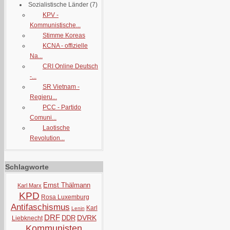
Sozialistische Länder
(7)
KPV -
Kommunistische...
Stimme Koreas
KCNA - offizielle
Na...
CRI Online Deutsch
-...
SR Vietnam -
Regieru...
PCC - Partido
Comuni...
Laotische
Revolution...
Schlagworte
Ernst Thälmann
Karl Marx
KPD
Rosa Luxemburg
Antifaschismus
Karl
Lenin
DRF
DVRK
DDR
Liebknecht
Kommunisten