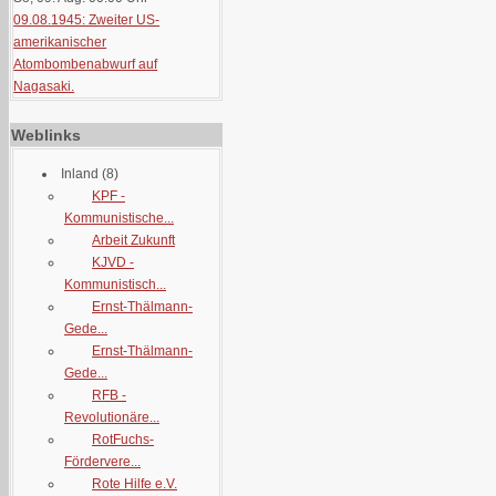
09.08.1945: Zweiter US-
amerikanischer
Atombombenabwurf auf
Nagasaki.
Weblinks
Inland
(8)
KPF -
Kommunistische...
Arbeit Zukunft
KJVD -
Kommunistisch...
Ernst-Thälmann-
Gede...
Ernst-Thälmann-
Gede...
RFB -
Revolutionäre...
RotFuchs-
Fördervere...
Rote Hilfe e.V.