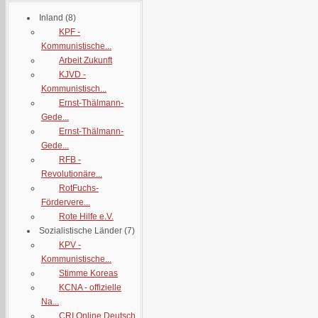
Inland
(8)
KPF -
Kommunistische...
Arbeit Zukunft
KJVD -
Kommunistisch...
Ernst-Thälmann-
Gede...
Ernst-Thälmann-
Gede...
RFB -
Revolutionäre...
RotFuchs-
Fördervere...
Rote Hilfe e.V.
Sozialistische Länder
(7)
KPV -
Kommunistische...
Stimme Koreas
KCNA - offizielle
Na...
CRI Online Deutsch