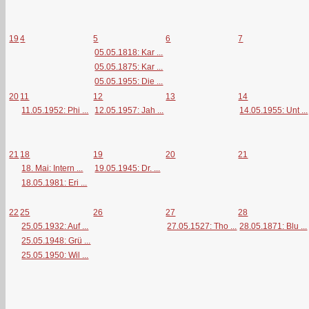
19
4
5
6
7
05.05.1818: Kar ...
05.05.1875: Kar ...
05.05.1955: Die ...
20
11
12
13
14
11.05.1952: Phi ...
12.05.1957: Jah ...
14.05.1955: Unt ...
21
18
19
20
21
18. Mai: Intern ...
19.05.1945: Dr. ...
18.05.1981: Eri ...
22
25
26
27
28
25.05.1932: Auf ...
27.05.1527: Tho ...
28.05.1871: Blu ...
25.05.1948: Grü ...
25.05.1950: Wil ...