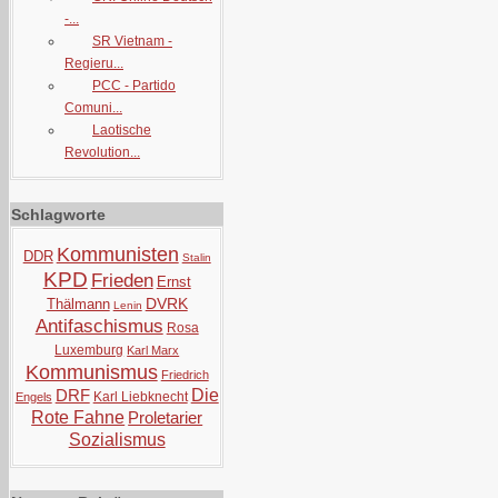
-...
SR Vietnam -
Regieru...
PCC - Partido
Comuni...
Laotische
Revolution...
Schlagworte
Kommunisten
DDR
Stalin
KPD
Frieden
Ernst
DVRK
Thälmann
Lenin
Antifaschismus
Rosa
Luxemburg
Karl Marx
Kommunismus
Friedrich
DRF
Die
Karl Liebknecht
Engels
Rote Fahne
Proletarier
Sozialismus