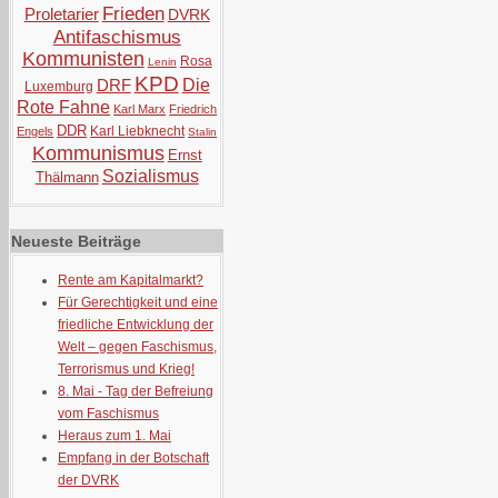
Frieden
Proletarier
DVRK
Antifaschismus
Kommunisten
Rosa
Lenin
KPD
DRF
Die
Luxemburg
Rote Fahne
Karl Marx
Friedrich
DDR
Karl Liebknecht
Engels
Stalin
Kommunismus
Ernst
Sozialismus
Thälmann
Neueste Beiträge
Rente am Kapitalmarkt?
Für Gerechtigkeit und eine
friedliche Entwicklung der
Welt – gegen Faschismus,
Terrorismus und Krieg!
8. Mai - Tag der Befreiung
vom Faschismus
Heraus zum 1. Mai
Empfang in der Botschaft
der DVRK