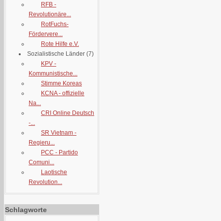
RFB -
Revolutionäre...
RotFuchs-
Fördervere...
Rote Hilfe e.V.
Sozialistische Länder
(7)
KPV -
Kommunistische...
Stimme Koreas
KCNA - offizielle
Na...
CRI Online Deutsch
-...
SR Vietnam -
Regieru...
PCC - Partido
Comuni...
Laotische
Revolution...
Schlagworte