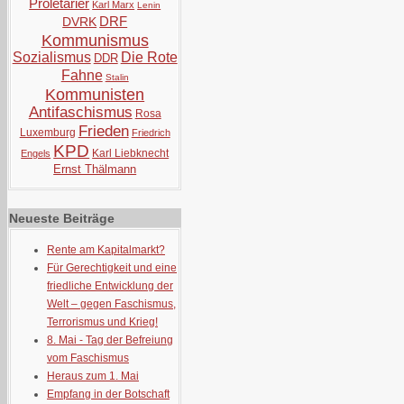
Proletarier
Karl Marx
Lenin
DRF
DVRK
Kommunismus
Sozialismus
Die Rote
DDR
Fahne
Stalin
Kommunisten
Antifaschismus
Rosa
Frieden
Luxemburg
Friedrich
KPD
Karl Liebknecht
Engels
Ernst Thälmann
Neueste Beiträge
Rente am Kapitalmarkt?
Für Gerechtigkeit und eine
friedliche Entwicklung der
Welt – gegen Faschismus,
Terrorismus und Krieg!
8. Mai - Tag der Befreiung
vom Faschismus
Heraus zum 1. Mai
Empfang in der Botschaft