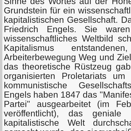
Sinne des Wortes auf der Höhe
Grundstein für ein wissenschaft
kapitalistischen Gesellschaft. 
Friedrich Engels. Sie ware
wissenschaftliches Weltbild sc
Kapitalismus entstanden
Arbeiterbewegung Weg und Ziel
das theoretische Rüstzeug ga
organisierten Proletariats um 
kommunistische Gesellschaf
Engels haben 1847 das "Manife
Partei" ausgearbeitet (im F
veröffentlicht), das genia
kapitalistische Welt durchs