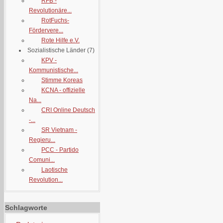
RFB -
Revolutionäre...
RotFuchs-
Fördervere...
Rote Hilfe e.V.
Sozialistische Länder
(7)
KPV -
Kommunistische...
Stimme Koreas
KCNA - offizielle
Na...
CRI Online Deutsch
-...
SR Vietnam -
Regieru...
PCC - Partido
Comuni...
Laotische
Revolution...
Schlagworte