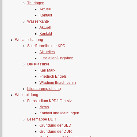
Thüringen
Aktuell
Kontakt
Wasserkante
Aktuell
Kontakt
Weltanschauung
Schriftenreihe der KPD
Aktuelles
Liste aller Ausgaben
Die Klassiker
Karl Marx
Friedrich Engels
Wladimir Iljitsch Lenin
Literaturempfehlung
Weiterbildung
Fernstudium KPD/offen-siv
News
Kontakt und Meinungen
Lesemappe DDR
Gründung der SED
Gründung der DDR