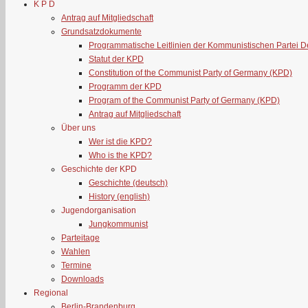
K P D
Antrag auf Mitgliedschaft
Grundsatzdokumente
Programmatische Leitlinien der Kommunistischen Partei 
Statut der KPD
Constitution of the Communist Party of Germany (KPD)
Programm der KPD
Program of the Communist Party of Germany (KPD)
Antrag auf Mitgliedschaft
Über uns
Wer ist die KPD?
Who is the KPD?
Geschichte der KPD
Geschichte (deutsch)
History (english)
Jugendorganisation
Jungkommunist
Parteitage
Wahlen
Termine
Downloads
Regional
Berlin-Brandenburg