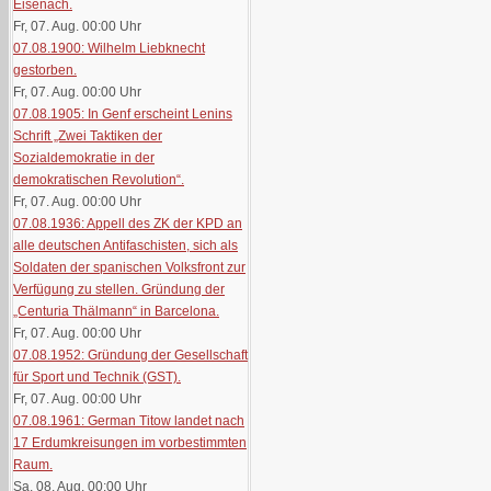
Eisenach.
Fr, 07. Aug. 00:00
Uhr
07.08.1900: Wilhelm Liebknecht
gestorben.
Fr, 07. Aug. 00:00
Uhr
07.08.1905: In Genf erscheint Lenins
Schrift „Zwei Taktiken der
Sozialdemokratie in der
demokratischen Revolution“.
Fr, 07. Aug. 00:00
Uhr
07.08.1936: Appell des ZK der KPD an
alle deutschen Antifaschisten, sich als
Soldaten der spanischen Volksfront zur
Verfügung zu stellen. Gründung der
„Centuria Thälmann“ in Barcelona.
Fr, 07. Aug. 00:00
Uhr
07.08.1952: Gründung der Gesellschaft
für Sport und Technik (GST).
Fr, 07. Aug. 00:00
Uhr
07.08.1961: German Titow landet nach
17 Erdumkreisungen im vorbestimmten
Raum.
Sa, 08. Aug. 00:00
Uhr