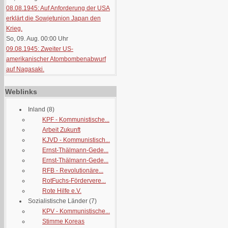
08.08.1945: Auf Anforderung der USA
erklärt die Sowjetunion Japan den
Krieg.
So, 09. Aug. 00:00
Uhr
09.08.1945: Zweiter US-
amerikanischer Atombombenabwurf
auf Nagasaki.
Weblinks
Inland
(8)
KPF - Kommunistische...
Arbeit Zukunft
KJVD - Kommunistisch...
Ernst-Thälmann-Gede...
Ernst-Thälmann-Gede...
RFB - Revolutionäre...
RotFuchs-Fördervere...
Rote Hilfe e.V.
Sozialistische Länder
(7)
KPV - Kommunistische...
Stimme Koreas