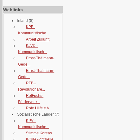
Weblinks
Inland
(8)
KPF -
Kommunistische...
Arbeit Zukunft
KJVD -
Kommunistisch...
Ernst-Thälmann-
Gede...
Ernst-Thälmann-
Gede...
RFB -
Revolutionäre...
RotFuchs-
Fördervere...
Rote Hilfe e.V.
Sozialistische Länder
(7)
KPV -
Kommunistische...
Stimme Koreas
KCNA - offizielle