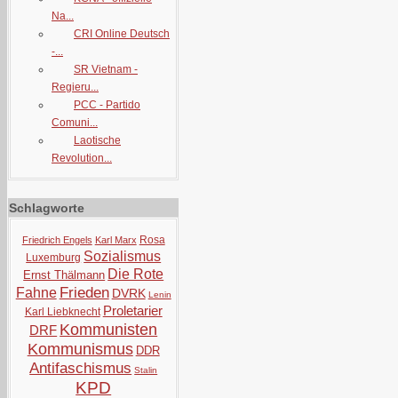
Na...
CRI Online Deutsch
-...
SR Vietnam -
Regieru...
PCC - Partido
Comuni...
Laotische
Revolution...
Schlagworte
Rosa
Friedrich Engels
Karl Marx
Sozialismus
Luxemburg
Die Rote
Ernst Thälmann
Frieden
Fahne
DVRK
Lenin
Proletarier
Karl Liebknecht
Kommunisten
DRF
Kommunismus
DDR
Antifaschismus
Stalin
KPD