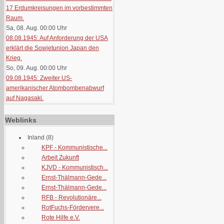
17 Erdumkreisungen im vorbestimmten
Raum.
Sa, 08. Aug. 00:00
Uhr
08.08.1945: Auf Anforderung der USA
erklärt die Sowjetunion Japan den
Krieg.
So, 09. Aug. 00:00
Uhr
09.08.1945: Zweiter US-
amerikanischer Atombombenabwurf
auf Nagasaki.
Weblinks
Inland
(8)
KPF - Kommunistische...
Arbeit Zukunft
KJVD - Kommunistisch...
Ernst-Thälmann-Gede...
Ernst-Thälmann-Gede...
RFB - Revolutionäre...
RotFuchs-Fördervere...
Rote Hilfe e.V.