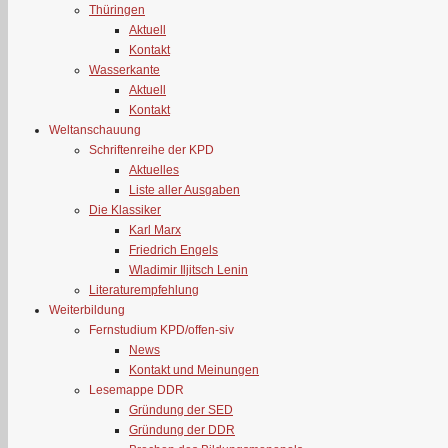
Thüringen
Aktuell
Kontakt
Wasserkante
Aktuell
Kontakt
Weltanschauung
Schriftenreihe der KPD
Aktuelles
Liste aller Ausgaben
Die Klassiker
Karl Marx
Friedrich Engels
Wladimir Iljitsch Lenin
Literaturempfehlung
Weiterbildung
Fernstudium KPD/offen-siv
News
Kontakt und Meinungen
Lesemappe DDR
Gründung der SED
Gründung der DDR