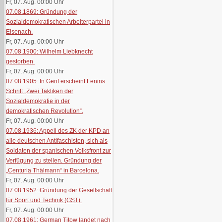
Fr, 07. Aug. 00:00
Uhr
07.08.1869: Gründung der
Sozialdemokratischen Arbeiterpartei in
Eisenach.
Fr, 07. Aug. 00:00
Uhr
07.08.1900: Wilhelm Liebknecht
gestorben.
Fr, 07. Aug. 00:00
Uhr
07.08.1905: In Genf erscheint Lenins
Schrift „Zwei Taktiken der
Sozialdemokratie in der
demokratischen Revolution“.
Fr, 07. Aug. 00:00
Uhr
07.08.1936: Appell des ZK der KPD an
alle deutschen Antifaschisten, sich als
Soldaten der spanischen Volksfront zur
Verfügung zu stellen. Gründung der
„Centuria Thälmann“ in Barcelona.
Fr, 07. Aug. 00:00
Uhr
07.08.1952: Gründung der Gesellschaft
für Sport und Technik (GST).
Fr, 07. Aug. 00:00
Uhr
07.08.1961: German Titow landet nach