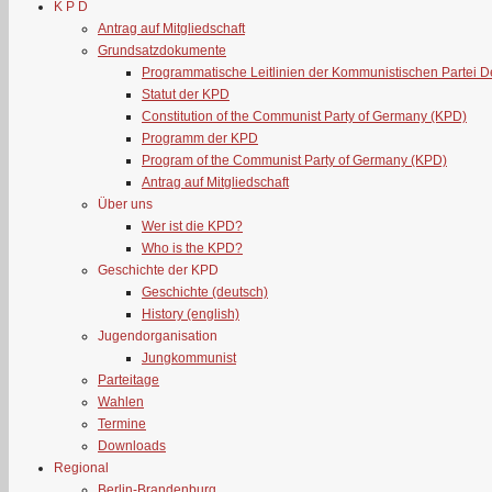
K P D
Antrag auf Mitgliedschaft
Grundsatzdokumente
Programmatische Leitlinien der Kommunistischen Partei 
Statut der KPD
Constitution of the Communist Party of Germany (KPD)
Programm der KPD
Program of the Communist Party of Germany (KPD)
Antrag auf Mitgliedschaft
Über uns
Wer ist die KPD?
Who is the KPD?
Geschichte der KPD
Geschichte (deutsch)
History (english)
Jugendorganisation
Jungkommunist
Parteitage
Wahlen
Termine
Downloads
Regional
Berlin-Brandenburg