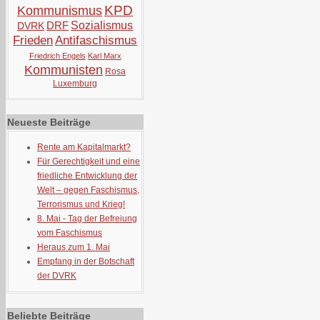
KPD
Kommunismus
DRF
Sozialismus
DVRK
Frieden
Antifaschismus
Friedrich Engels
Karl Marx
Kommunisten
Rosa
Luxemburg
Neueste Beiträge
Rente am Kapitalmarkt?
Für Gerechtigkeit und eine
friedliche Entwicklung der
Welt – gegen Faschismus,
Terrorismus und Krieg!
8. Mai - Tag der Befreiung
vom Faschismus
Heraus zum 1. Mai
Empfang in der Botschaft
der DVRK
Beliebte Beiträge