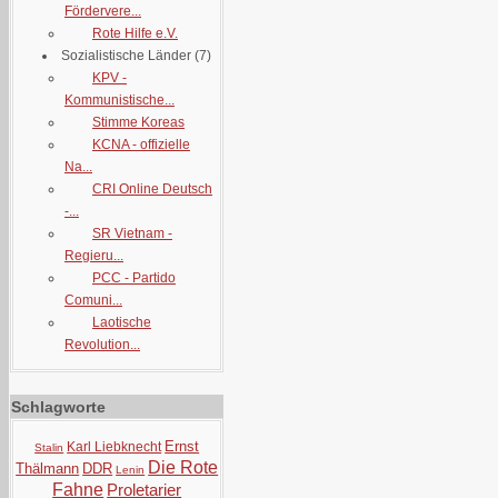
Fördervere...
Rote Hilfe e.V.
Sozialistische Länder
(7)
KPV -
Kommunistische...
Stimme Koreas
KCNA - offizielle
Na...
CRI Online Deutsch
-...
SR Vietnam -
Regieru...
PCC - Partido
Comuni...
Laotische
Revolution...
Schlagworte
Ernst
Karl Liebknecht
Stalin
Die Rote
Thälmann
DDR
Lenin
Fahne
Proletarier