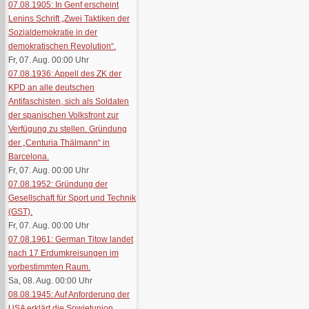
07.08.1905: In Genf erscheint
Lenins Schrift „Zwei Taktiken der
Sozialdemokratie in der
demokratischen Revolution“.
Fr, 07. Aug. 00:00
Uhr
07.08.1936: Appell des ZK der
KPD an alle deutschen
Antifaschisten, sich als Soldaten
der spanischen Volksfront zur
Verfügung zu stellen. Gründung
der „Centuria Thälmann“ in
Barcelona.
Fr, 07. Aug. 00:00
Uhr
07.08.1952: Gründung der
Gesellschaft für Sport und Technik
(GST).
Fr, 07. Aug. 00:00
Uhr
07.08.1961: German Titow landet
nach 17 Erdumkreisungen im
vorbestimmten Raum.
Sa, 08. Aug. 00:00
Uhr
08.08.1945: Auf Anforderung der
USA erklärt die Sowjetunion