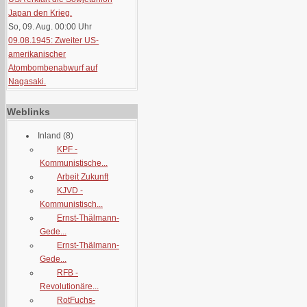
Japan den Krieg.
So, 09. Aug. 00:00
Uhr
09.08.1945: Zweiter US-
amerikanischer
Atombombenabwurf auf
Nagasaki.
Weblinks
Inland
(8)
KPF -
Kommunistische...
Arbeit Zukunft
KJVD -
Kommunistisch...
Ernst-Thälmann-
Gede...
Ernst-Thälmann-
Gede...
RFB -
Revolutionäre...
RotFuchs-