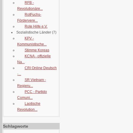
RFB -
Revolutionäre...
RotFuchs-
Fördervere...
Rote Hilfe e.V.
Sozialistische Länder
(7)
KPV -
Kommunistische...
Stimme Koreas
KCNA - offizielle
Na...
CRI Online Deutsch
-...
SR Vietnam -
Regieru...
PCC - Partido
Comuni...
Laotische
Revolution...
Schlagworte