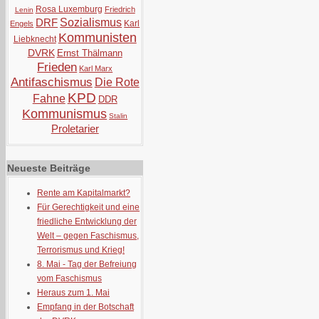
Rosa Luxemburg
Friedrich
Lenin
DRF
Sozialismus
Karl
Engels
Kommunisten
Liebknecht
DVRK
Ernst Thälmann
Frieden
Karl Marx
Antifaschismus
Die Rote
KPD
Fahne
DDR
Kommunismus
Stalin
Proletarier
Neueste Beiträge
Rente am Kapitalmarkt?
Für Gerechtigkeit und eine
friedliche Entwicklung der
Welt – gegen Faschismus,
Terrorismus und Krieg!
8. Mai - Tag der Befreiung
vom Faschismus
Heraus zum 1. Mai
Empfang in der Botschaft