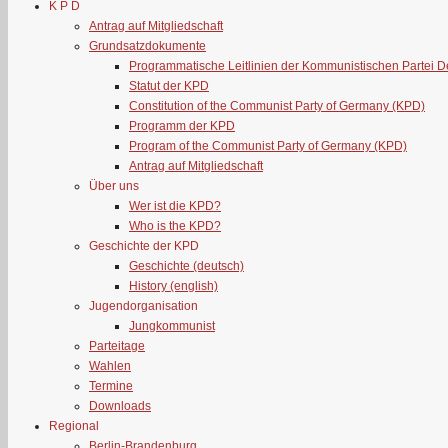
K P D
Antrag auf Mitgliedschaft
Grundsatzdokumente
Programmatische Leitlinien der Kommunistischen Partei 
Statut der KPD
Constitution of the Communist Party of Germany (KPD)
Programm der KPD
Program of the Communist Party of Germany (KPD)
Antrag auf Mitgliedschaft
Über uns
Wer ist die KPD?
Who is the KPD?
Geschichte der KPD
Geschichte (deutsch)
History (english)
Jugendorganisation
Jungkommunist
Parteitage
Wahlen
Termine
Downloads
Regional
Berlin-Brandenburg