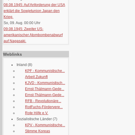
08.08.1945: Auf Anforderung der USA
erklärt die Sowjetunion Japan den
Krieg.
So, 09. Aug. 00:00
Uhr
09.08.1945: Zweiter US-
amerikanischer Atombombenabwurf
auf Nagasaki.
Weblinks
Inland
(8)
KPF - Kommunistische...
Arbeit Zukunft
KJVD - Kommunistisch...
Ernst-Thälmann-Gede...
Ernst-Thälmann-Gede...
RFB - Revolutionäre...
RotFuchs-Fördervere...
Rote Hilfe e.V.
Sozialistische Länder
(7)
KPV - Kommunistische...
Stimme Koreas