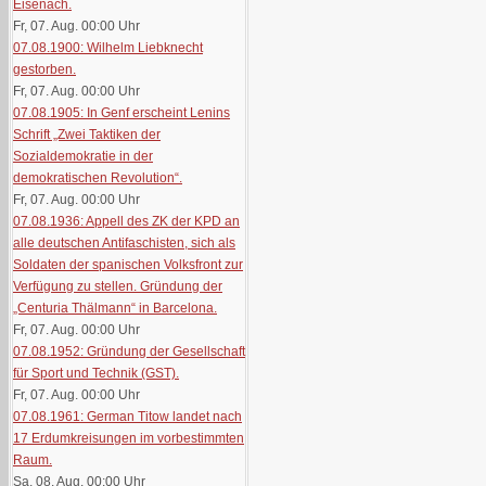
Eisenach.
Fr, 07. Aug. 00:00
Uhr
07.08.1900: Wilhelm Liebknecht
gestorben.
Fr, 07. Aug. 00:00
Uhr
07.08.1905: In Genf erscheint Lenins
Schrift „Zwei Taktiken der
Sozialdemokratie in der
demokratischen Revolution“.
Fr, 07. Aug. 00:00
Uhr
07.08.1936: Appell des ZK der KPD an
alle deutschen Antifaschisten, sich als
Soldaten der spanischen Volksfront zur
Verfügung zu stellen. Gründung der
„Centuria Thälmann“ in Barcelona.
Fr, 07. Aug. 00:00
Uhr
07.08.1952: Gründung der Gesellschaft
für Sport und Technik (GST).
Fr, 07. Aug. 00:00
Uhr
07.08.1961: German Titow landet nach
17 Erdumkreisungen im vorbestimmten
Raum.
Sa, 08. Aug. 00:00
Uhr