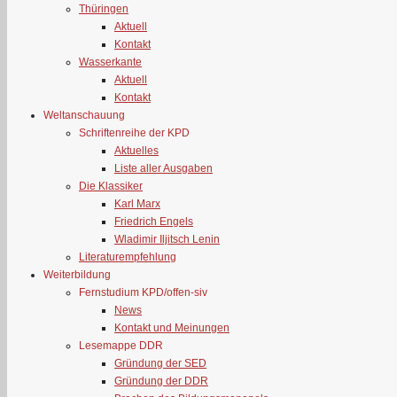
Thüringen
Aktuell
Kontakt
Wasserkante
Aktuell
Kontakt
Weltanschauung
Schriftenreihe der KPD
Aktuelles
Liste aller Ausgaben
Die Klassiker
Karl Marx
Friedrich Engels
Wladimir Iljitsch Lenin
Literaturempfehlung
Weiterbildung
Fernstudium KPD/offen-siv
News
Kontakt und Meinungen
Lesemappe DDR
Gründung der SED
Gründung der DDR