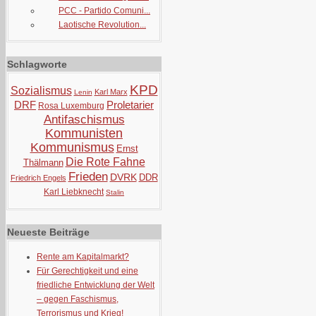
PCC - Partido Comuni...
Laotische Revolution...
Schlagworte
KPD
Sozialismus
Karl Marx
Lenin
DRF
Proletarier
Rosa Luxemburg
Antifaschismus
Kommunisten
Kommunismus
Ernst
Die Rote Fahne
Thälmann
Frieden
DVRK
DDR
Friedrich Engels
Karl Liebknecht
Stalin
Neueste Beiträge
Rente am Kapitalmarkt?
Für Gerechtigkeit und eine
friedliche Entwicklung der Welt
– gegen Faschismus,
Terrorismus und Krieg!