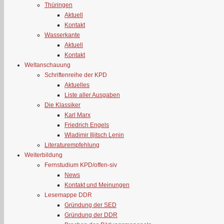
Thüringen
Aktuell
Kontakt
Wasserkante
Aktuell
Kontakt
Weltanschauung
Schriftenreihe der KPD
Aktuelles
Liste aller Ausgaben
Die Klassiker
Karl Marx
Friedrich Engels
Wladimir Iljitsch Lenin
Literaturempfehlung
Weiterbildung
Fernstudium KPD/offen-siv
News
Kontakt und Meinungen
Lesemappe DDR
Gründung der SED
Gründung der DDR