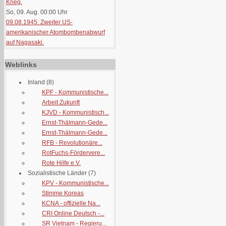
Krieg.
So, 09. Aug. 00:00
Uhr
09.08.1945: Zweiter US-
amerikanischer Atombombenabwurf
auf Nagasaki.
Weblinks
Inland
(8)
KPF - Kommunistische...
Arbeit Zukunft
KJVD - Kommunistisch...
Ernst-Thälmann-Gede...
Ernst-Thälmann-Gede...
RFB - Revolutionäre...
RotFuchs-Fördervere...
Rote Hilfe e.V.
Sozialistische Länder
(7)
KPV - Kommunistische...
Stimme Koreas
KCNA - offizielle Na...
CRI Online Deutsch -...
SR Vietnam - Regieru...