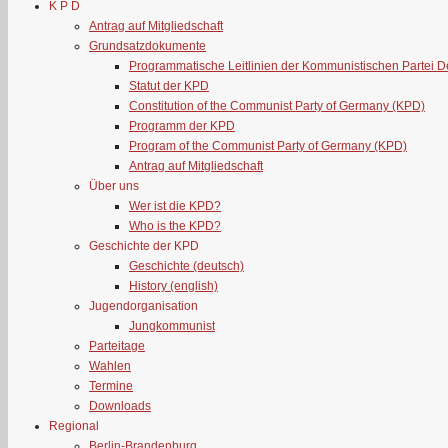
K P D
Antrag auf Mitgliedschaft
Grundsatzdokumente
Programmatische Leitlinien der Kommunistischen Partei 
Statut der KPD
Constitution of the Communist Party of Germany (KPD)
Programm der KPD
Program of the Communist Party of Germany (KPD)
Antrag auf Mitgliedschaft
Über uns
Wer ist die KPD?
Who is the KPD?
Geschichte der KPD
Geschichte (deutsch)
History (english)
Jugendorganisation
Jungkommunist
Parteitage
Wahlen
Termine
Downloads
Regional
Berlin-Brandenburg