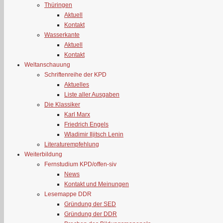
Thüringen
Aktuell
Kontakt
Wasserkante
Aktuell
Kontakt
Weltanschauung
Schriftenreihe der KPD
Aktuelles
Liste aller Ausgaben
Die Klassiker
Karl Marx
Friedrich Engels
Wladimir Iljitsch Lenin
Literaturempfehlung
Weiterbildung
Fernstudium KPD/offen-siv
News
Kontakt und Meinungen
Lesemappe DDR
Gründung der SED
Gründung der DDR