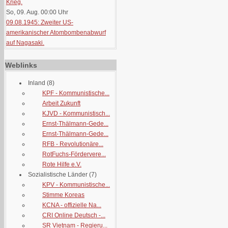
Krieg.
So, 09. Aug. 00:00
Uhr
09.08.1945: Zweiter US-
amerikanischer Atombombenabwurf
auf Nagasaki.
Weblinks
Inland
(8)
KPF - Kommunistische...
Arbeit Zukunft
KJVD - Kommunistisch...
Ernst-Thälmann-Gede...
Ernst-Thälmann-Gede...
RFB - Revolutionäre...
RotFuchs-Fördervere...
Rote Hilfe e.V.
Sozialistische Länder
(7)
KPV - Kommunistische...
Stimme Koreas
KCNA - offizielle Na...
CRI Online Deutsch -...
SR Vietnam - Regieru...