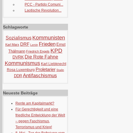
PCC - Partido Comuni...
Laotische Revolution...
Schlagworte
Kommunisten
Sozialismus
Frieden
DRF
Ernst
Karl Marx
Lenin
KPD
Thälmann
Friedrich Engels
Die Rote Fahne
DVRK
Kommunismus
Karl Liebknecht
Proletarier
Rosa Luxemburg
Stalin
Antifaschismus
DDR
Neueste Beiträge
Rente am Kapitalmarkt?
Für Gerechtigkeit und eine
friedliche Entwicklung der Welt
– gegen Faschismus,
Terrorismus und Krieg!