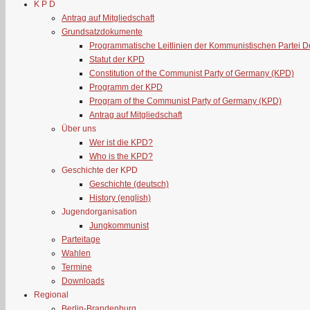
K P D
Antrag auf Mitgliedschaft
Grundsatzdokumente
Programmatische Leitlinien der Kommunistischen Partei 
Statut der KPD
Constitution of the Communist Party of Germany (KPD)
Programm der KPD
Program of the Communist Party of Germany (KPD)
Antrag auf Mitgliedschaft
Über uns
Wer ist die KPD?
Who is the KPD?
Geschichte der KPD
Geschichte (deutsch)
History (english)
Jugendorganisation
Jungkommunist
Parteitage
Wahlen
Termine
Downloads
Regional
Berlin-Brandenburg