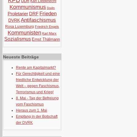
KPD
DDR
Karl Liebknecht
Kommunismus
Stalin
Frieden
Proletarier
DRF
Antifaschismus
DVRK
Rosa Luxemburg
Friedrich Engels
Kommunisten
Karl Marx
Sozialismus
Ernst Thälmann
Neueste Beiträge
Rente am Kapitalmarkt?
Für Gerechtigkeit und eine
friedliche Entwicklung der
Welt – gegen Faschismus,
Terrorismus und Krieg!
8. Mai - Tag der Befreiung
vom Faschismus
Heraus zum 1. Mai
Empfang in der Botschaft
der DVRK