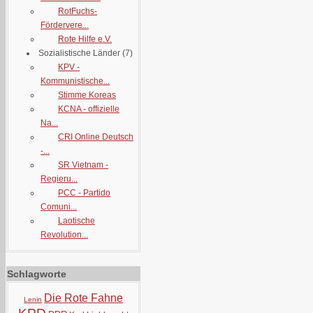
RotFuchs-
Fördervere...
Rote Hilfe e.V.
Sozialistische Länder
(7)
KPV -
Kommunistische...
Stimme Koreas
KCNA - offizielle
Na...
CRI Online Deutsch
-...
SR Vietnam -
Regieru...
PCC - Partido
Comuni...
Laotische
Revolution...
Schlagworte
Die Rote Fahne
Lenin