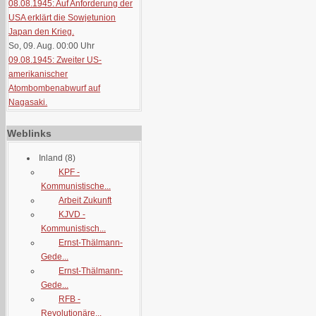
08.08.1945: Auf Anforderung der
USA erklärt die Sowjetunion
Japan den Krieg.
So, 09. Aug. 00:00
Uhr
09.08.1945: Zweiter US-
amerikanischer
Atombombenabwurf auf
Nagasaki.
Weblinks
Inland
(8)
KPF -
Kommunistische...
Arbeit Zukunft
KJVD -
Kommunistisch...
Ernst-Thälmann-
Gede...
Ernst-Thälmann-
Gede...
RFB -
Revolutionäre...