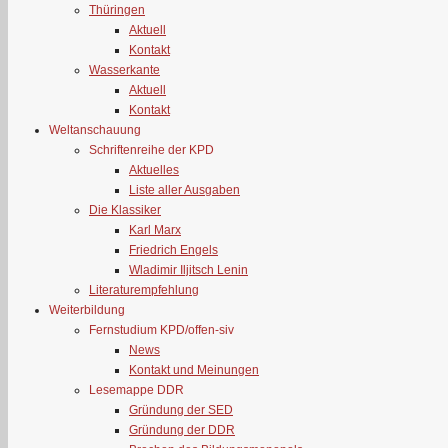
Thüringen
Aktuell
Kontakt
Wasserkante
Aktuell
Kontakt
Weltanschauung
Schriftenreihe der KPD
Aktuelles
Liste aller Ausgaben
Die Klassiker
Karl Marx
Friedrich Engels
Wladimir Iljitsch Lenin
Literaturempfehlung
Weiterbildung
Fernstudium KPD/offen-siv
News
Kontakt und Meinungen
Lesemappe DDR
Gründung der SED
Gründung der DDR