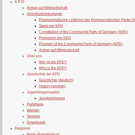
K P D
Antrag auf Mitgliedschaft
Grundsatzdokumente
Programmatische Leitlinien der Kommunistischen Partei 
Statut der KPD
Constitution of the Communist Party of Germany (KPD)
Programm der KPD
Program of the Communist Party of Germany (KPD)
Antrag auf Mitgliedschaft
Über uns
Wer ist die KPD?
Who is the KPD?
Geschichte der KPD
Geschichte (deutsch)
History (english)
Jugendorganisation
Jungkommunist
Parteitage
Wahlen
Termine
Downloads
Regional
Berlin-Brandenburg