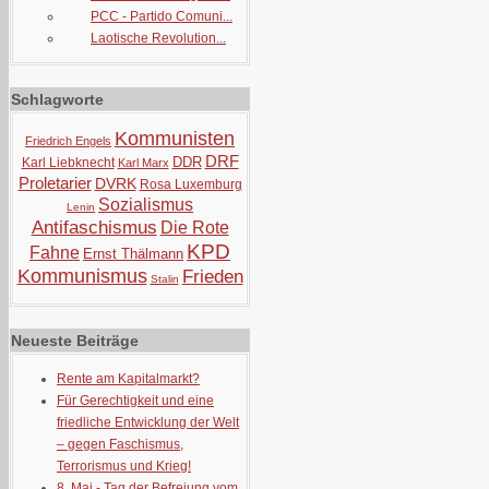
PCC - Partido Comuni...
Laotische Revolution...
Schlagworte
Kommunisten
Friedrich Engels
DRF
DDR
Karl Liebknecht
Karl Marx
Proletarier
DVRK
Rosa Luxemburg
Sozialismus
Lenin
Antifaschismus
Die Rote
KPD
Fahne
Ernst Thälmann
Kommunismus
Frieden
Stalin
Neueste Beiträge
Rente am Kapitalmarkt?
Für Gerechtigkeit und eine
friedliche Entwicklung der Welt
– gegen Faschismus,
Terrorismus und Krieg!
8. Mai - Tag der Befreiung vom