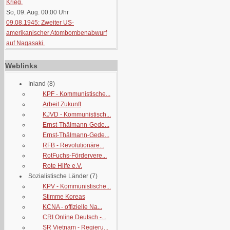
Krieg.
So, 09. Aug. 00:00
Uhr
09.08.1945: Zweiter US-
amerikanischer Atombombenabwurf
auf Nagasaki.
Weblinks
Inland
(8)
KPF - Kommunistische...
Arbeit Zukunft
KJVD - Kommunistisch...
Ernst-Thälmann-Gede...
Ernst-Thälmann-Gede...
RFB - Revolutionäre...
RotFuchs-Fördervere...
Rote Hilfe e.V.
Sozialistische Länder
(7)
KPV - Kommunistische...
Stimme Koreas
KCNA - offizielle Na...
CRI Online Deutsch -...
SR Vietnam - Regieru...