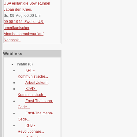
USA erklärt die Sowjetunion
Japan den Krieg.
So, 09. Aug. 00:00
Uhr
09.08.1945: Zweiter US-
amerikanischer
Atombombenabwurf auf
Nagasaki.
Weblinks
Inland
(8)
KPF -
Kommunistische...
Arbeit Zukunft
KJVD -
Kommunistisch...
Ernst-Thälmann-
Gede...
Ernst-Thälmann-
Gede...
RFB -
Revolutionäre...