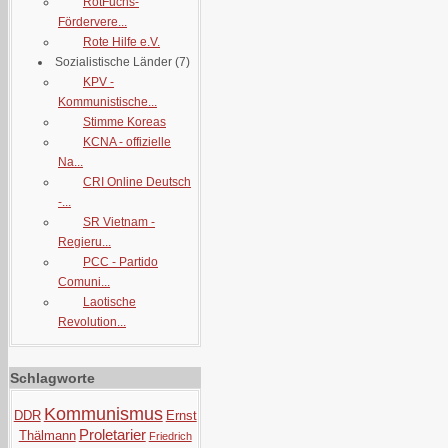
RotFuchs-
Fördervere...
Rote Hilfe e.V.
Sozialistische Länder
(7)
KPV -
Kommunistische...
Stimme Koreas
KCNA - offizielle
Na...
CRI Online Deutsch
-...
SR Vietnam -
Regieru...
PCC - Partido
Comuni...
Laotische
Revolution...
Schlagworte
Kommunismus
DDR
Ernst
Proletarier
Thälmann
Friedrich