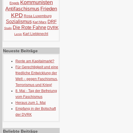
Kommunisten
Engels
Antifaschismus
Frieden
KPD
Rosa Luxemburg
Sozialismus
DRF
Karl Marx
Die Rote Fahne
DVRK
Stalin
Karl Liebknecht
Lenin
Neueste Beiträge
Rente am Kapitalmarkt?
Für Gerechtigkeit und eine
friedliche Entwicklung der
Welt – gegen Faschismus,
Terrorismus und Krieg!
8. Mai - Tag der Befreiung
vom Faschismus
Heraus zum 1. Mai
Empfang in der Botschaft
der DVRK
Beliebte Beiträge