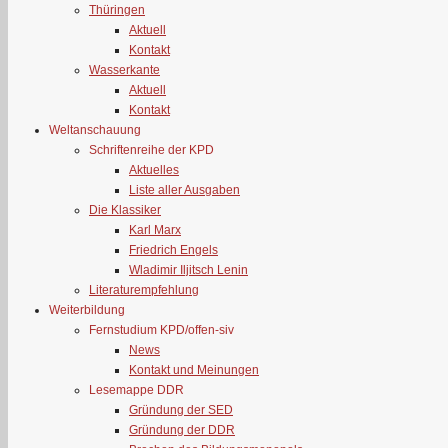
Thüringen
Aktuell
Kontakt
Wasserkante
Aktuell
Kontakt
Weltanschauung
Schriftenreihe der KPD
Aktuelles
Liste aller Ausgaben
Die Klassiker
Karl Marx
Friedrich Engels
Wladimir Iljitsch Lenin
Literaturempfehlung
Weiterbildung
Fernstudium KPD/offen-siv
News
Kontakt und Meinungen
Lesemappe DDR
Gründung der SED
Gründung der DDR