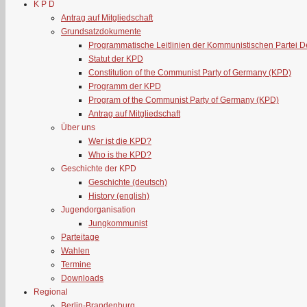
K P D
Antrag auf Mitgliedschaft
Grundsatzdokumente
Programmatische Leitlinien der Kommunistischen Partei 
Statut der KPD
Constitution of the Communist Party of Germany (KPD)
Programm der KPD
Program of the Communist Party of Germany (KPD)
Antrag auf Mitgliedschaft
Über uns
Wer ist die KPD?
Who is the KPD?
Geschichte der KPD
Geschichte (deutsch)
History (english)
Jugendorganisation
Jungkommunist
Parteitage
Wahlen
Termine
Downloads
Regional
Berlin-Brandenburg