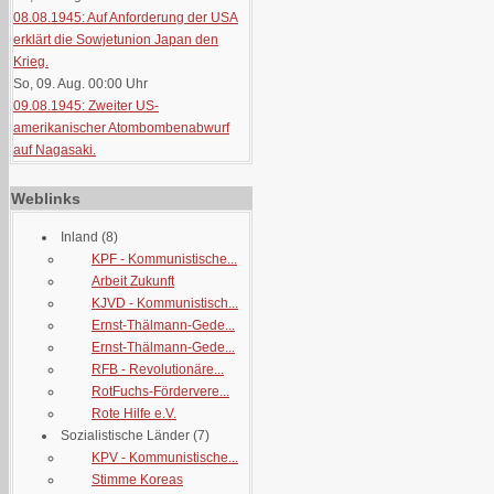
08.08.1945: Auf Anforderung der USA
erklärt die Sowjetunion Japan den
Krieg.
So, 09. Aug. 00:00
Uhr
09.08.1945: Zweiter US-
amerikanischer Atombombenabwurf
auf Nagasaki.
Weblinks
Inland
(8)
KPF - Kommunistische...
Arbeit Zukunft
KJVD - Kommunistisch...
Ernst-Thälmann-Gede...
Ernst-Thälmann-Gede...
RFB - Revolutionäre...
RotFuchs-Fördervere...
Rote Hilfe e.V.
Sozialistische Länder
(7)
KPV - Kommunistische...
Stimme Koreas