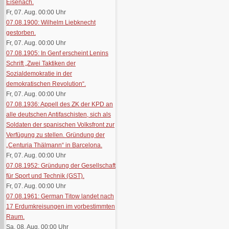
Eisenach.
Fr, 07. Aug. 00:00
Uhr
07.08.1900: Wilhelm Liebknecht
gestorben.
Fr, 07. Aug. 00:00
Uhr
07.08.1905: In Genf erscheint Lenins
Schrift „Zwei Taktiken der
Sozialdemokratie in der
demokratischen Revolution“.
Fr, 07. Aug. 00:00
Uhr
07.08.1936: Appell des ZK der KPD an
alle deutschen Antifaschisten, sich als
Soldaten der spanischen Volksfront zur
Verfügung zu stellen. Gründung der
„Centuria Thälmann“ in Barcelona.
Fr, 07. Aug. 00:00
Uhr
07.08.1952: Gründung der Gesellschaft
für Sport und Technik (GST).
Fr, 07. Aug. 00:00
Uhr
07.08.1961: German Titow landet nach
17 Erdumkreisungen im vorbestimmten
Raum.
Sa, 08. Aug. 00:00
Uhr