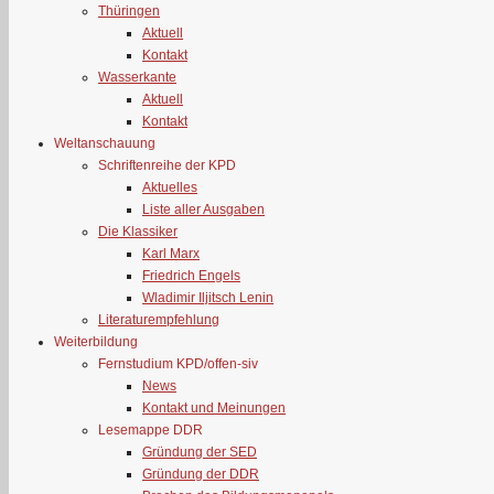
Thüringen
Aktuell
Kontakt
Wasserkante
Aktuell
Kontakt
Weltanschauung
Schriftenreihe der KPD
Aktuelles
Liste aller Ausgaben
Die Klassiker
Karl Marx
Friedrich Engels
Wladimir Iljitsch Lenin
Literaturempfehlung
Weiterbildung
Fernstudium KPD/offen-siv
News
Kontakt und Meinungen
Lesemappe DDR
Gründung der SED
Gründung der DDR