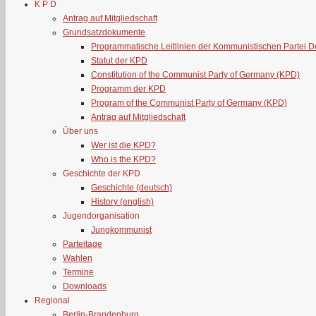
K P D
Antrag auf Mitgliedschaft
Grundsatzdokumente
Programmatische Leitlinien der Kommunistischen Partei 
Statut der KPD
Constitution of the Communist Party of Germany (KPD)
Programm der KPD
Program of the Communist Party of Germany (KPD)
Antrag auf Mitgliedschaft
Über uns
Wer ist die KPD?
Who is the KPD?
Geschichte der KPD
Geschichte (deutsch)
History (english)
Jugendorganisation
Jungkommunist
Parteitage
Wahlen
Termine
Downloads
Regional
Berlin-Brandenburg