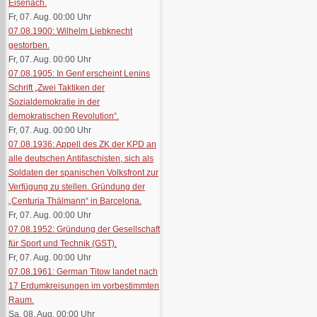
Eisenach.
Fr, 07. Aug. 00:00
Uhr
07.08.1900: Wilhelm Liebknecht
gestorben.
Fr, 07. Aug. 00:00
Uhr
07.08.1905: In Genf erscheint Lenins
Schrift „Zwei Taktiken der
Sozialdemokratie in der
demokratischen Revolution“.
Fr, 07. Aug. 00:00
Uhr
07.08.1936: Appell des ZK der KPD an
alle deutschen Antifaschisten, sich als
Soldaten der spanischen Volksfront zur
Verfügung zu stellen. Gründung der
„Centuria Thälmann“ in Barcelona.
Fr, 07. Aug. 00:00
Uhr
07.08.1952: Gründung der Gesellschaft
für Sport und Technik (GST).
Fr, 07. Aug. 00:00
Uhr
07.08.1961: German Titow landet nach
17 Erdumkreisungen im vorbestimmten
Raum.
Sa, 08. Aug. 00:00
Uhr