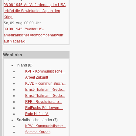
08.08.1945: Auf Anforderung der USA
erklärt die Sowjetunion Japan den
Krieg.
So, 09. Aug. 00:00
Uhr
09.08.1945: Zweiter US-
amerikanischer Atombombenabwurf
auf Nagasaki.
Weblinks
Inland
(8)
KPF - Kommunistische...
Arbeit Zukunft
KJVD - Kommunistisch...
Ernst-Thälmann-Gede...
Ernst-Thälmann-Gede...
RFB - Revolutionäre...
RotFuchs-Fördervere...
Rote Hilfe e.V.
Sozialistische Länder
(7)
KPV - Kommunistische...
Stimme Koreas